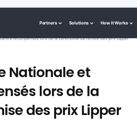
Partners
Solutions
How It Works
tamira récompensés lors de la cérémonie de remise des prix Lipper
 Nationale et
nsés lors de la
se des prix Lipper