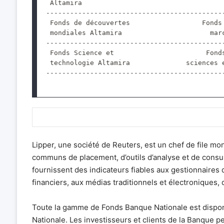
 Altamira                                   
--------------------------------------------
 Fonds de découvertes                  Fonds
 mondiales Altamira                      mar
--------------------------------------------
 Fonds Science et                       Fond
 technologie Altamira              sciences 
--------------------------------------------
Lipper, une société de Reuters, est un chef de file mon
communs de placement, d’outils d’analyse et de consul
fournissent des indicateurs fiables aux gestionnaires d
financiers, aux médias traditionnels et électroniques,
Toute la gamme de Fonds Banque Nationale est dispon
Nationale. Les investisseurs et clients de la Banque 