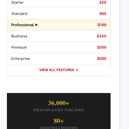
Starter
$59
Standard
$99
Professional ★
$199
Business
$349
Premium
$599
Enterprise
$999
VIEW ALL FEATURES →
36,000+
PRESS RELEASES PUBLISHED
80+
COUNTRIES REACHED