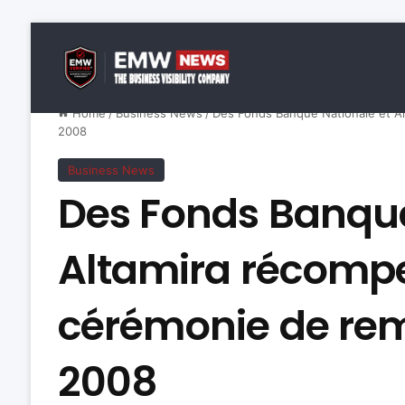
Home
/
Business News
/
Des Fonds Banque Nationale et Al
2008
Business News
Des Fonds Banque
Altamira récompe
cérémonie de remi
2008