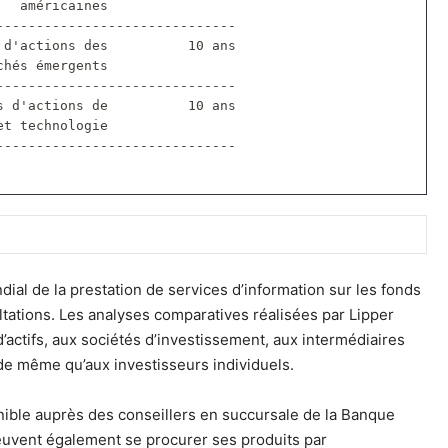
   américaines
------------------------------
 d'actions des          10 ans
chés émergents
------------------------------
s d'actions de          10 ans
et technologie
------------------------------
dial de la prestation de services d’information sur les fonds
tations. Les analyses comparatives réalisées par Lipper
’actifs, aux sociétés d’investissement, aux intermédiaires
 de même qu’aux investisseurs individuels.
ible auprès des conseillers en succursale de la Banque
peuvent également se procurer ses produits par