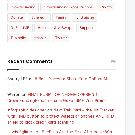
CrowdFunding
CrowdFundingExposure.com
Crypto
Donate
Ethereum
Family
fundraising
GoFundME
Help
SIM Swap
Support
T-Mobile
tmobile
Twitter
Recent Comments
Sherry LEE
on
5 Best Places to Share Your GoFundMe
Link
Warren
on
FINAL BURIAL OF NEIGHBOR/FRIEND
CrowdFundingExposure.com GoFundME Viral Promo
Infographic designer
on
New Trak Card – the 1st Tracker
with FIND button to protect wallets or phones AND RFID
shield to block credit card scanning
Lewis Eglinton
on
FireFlies Are the First Affordable Wire-