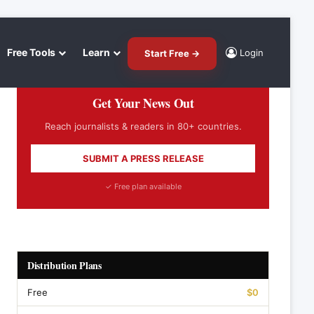
Free Tools
Learn
Login
Start Free →
Get Your News Out
Reach journalists & readers in 80+ countries.
SUBMIT A PRESS RELEASE
✓ Free plan available
Distribution Plans
Free
$0