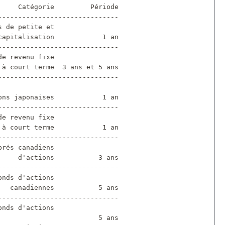
     Catégorie         Période
------------------------------
s de petite et
capitalisation            1 an
------------------------------
de revenu fixe
 à court terme  3 ans et 5 ans
------------------------------
ons japonaises            1 an
------------------------------
de revenu fixe
 à court terme            1 an
------------------------------
brés canadiens
     d'actions           3 ans
------------------------------
onds d'actions
   canadiennes           5 ans
------------------------------
onds d'actions
                         5 ans