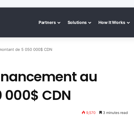
Partners
Solutions
How It Works
 montant de 5 050 000$ CDN
 financement au
0 000$ CDN
9,570
3 minutes read