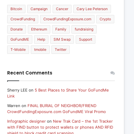
Bitcoin
Campaign
Cancer
Cary Lee Peterson
CrowdFunding
CrowdFundingExposure.com
Crypto
Donate
Ethereum
Family
fundraising
GoFundME
Help
SIM Swap
Support
T-Mobile
tmobile
Twitter
Recent Comments
Sherry LEE
on
5 Best Places to Share Your GoFundMe
Link
Warren
on
FINAL BURIAL OF NEIGHBOR/FRIEND
CrowdFundingExposure.com GoFundME Viral Promo
Infographic designer
on
New Trak Card – the 1st Tracker
with FIND button to protect wallets or phones AND RFID
shield to block credit card scanning