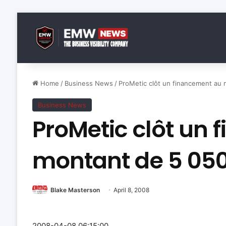
Home
/
Business News
/
ProMetic clôt un financement au
Business News
ProMetic clôt un
montant de 5 05
Blake Masterson
April 8, 2008
2008-04-08 06:15:00