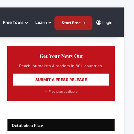
Free Tools
Learn
Login
Start Free →
Get Your News Out
Reach journalists & readers in 80+ countries.
SUBMIT A PRESS RELEASE
✓ Free plan available
Distribution Plans