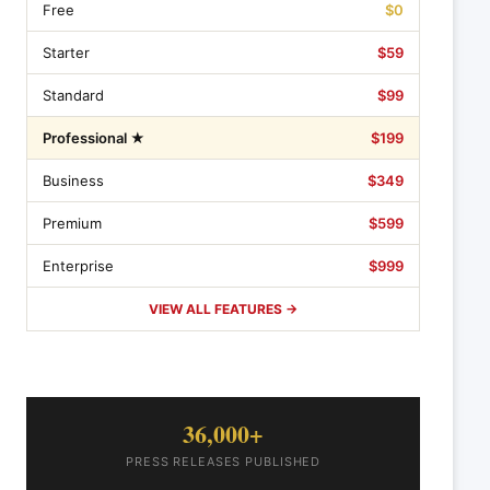
Free
$0
Starter
$59
Standard
$99
Professional ★
$199
Business
$349
Premium
$599
Enterprise
$999
VIEW ALL FEATURES →
36,000+
PRESS RELEASES PUBLISHED