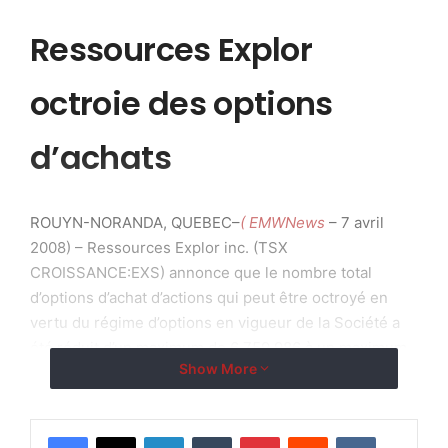
Ressources Explor
octroie des options
d’achats
ROUYN-NORANDA, QUEBEC–
( EMWNews
– 7 avril
2008) – Ressources Explor inc. (TSX
CROISSANCE:EXS) annonce que le nombre total
d’options d’achat d’actions qui peut être octroyé en
vertu du régime d’options en vigueur de la Société a
été réduit d’un maximum de 6 759 986 à un maximum
Show More
de 3 379 993.
Le conseil d’administration annonce également l’octroi
LinkedIn
Tumblr
Pinterest
Reddit
VKontakte
de 1 800 000 options d’achat d’actions au prix de 0,30