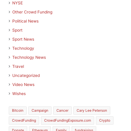
NYSE
Other Crowd Funding
Political News
Sport
Sport News
Technology
Technology News
Travel
Uncategorized
Video News
Wishes
Bitcoin
Campaign
Cancer
Cary Lee Peterson
CrowdFunding
CrowdFundingExposure.com
Crypto
Donate
Ethereum
Family
fundraising