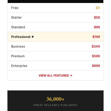
Free
$0
Starter
$59
Standard
$99
Professional ★
$199
Business
$349
Premium
$599
Enterprise
$999
VIEW ALL FEATURES →
36,000+
PRESS RELEASES PUBLISHED