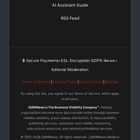
AI Assistant Guide
RSS Feed
🔒 Secure Payments
SSL-Encrypted
GDPR-Aware
•
•
•
Editorial Moderation
Terms of Service
|
Privacy Policy
|
Cookie Policy
|
Sitemap
By using this site, you agree to our Terms of Service, which apply
to all users.
EMWNews is The Business Visibility Company™
, helping
organizations become more discoverable online through business
visibility solutions, press release distribution, AI discoverability,
publishing services, reputation and visibility monitoring,
educational resources, and related professional services.
© 2015–2026 EMWNews. All rights reserved. | EMWNews Media is