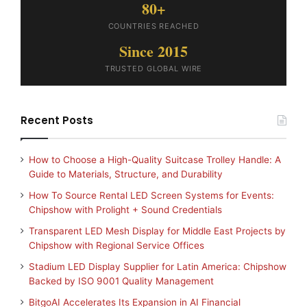
80+
COUNTRIES REACHED
Since 2015
TRUSTED GLOBAL WIRE
Recent Posts
How to Choose a High-Quality Suitcase Trolley Handle: A
Guide to Materials, Structure, and Durability
How To Source Rental LED Screen Systems for Events:
Chipshow with Prolight + Sound Credentials
Transparent LED Mesh Display for Middle East Projects by
Chipshow with Regional Service Offices
Stadium LED Display Supplier for Latin America: Chipshow
Backed by ISO 9001 Quality Management
BitgoAI Accelerates Its Expansion in AI Financial