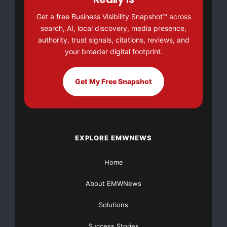
inc.
Get a free Business Visibility Snapshot™ across
Christian Dupont
search, AI, local discovery, media presence,
Président
authority, trust signals, citations, reviews, and
800-388-8668 ou
your broader digital footprint.
819-797-4630
Get My Free Snapshot
Major Newsire & Press Release Distribution with
Basic
Starting at only $19
and Complete OTCBB /
Financial Distribution only $89
EXPLORE EMWNEWS
Home
Get Unlimited
Organic Website Traffic
to your
Website
About EMWNews
TheNFG.com
now offers Organic Lead Generation &
Solutions
Traffic Solutions
Success Stories