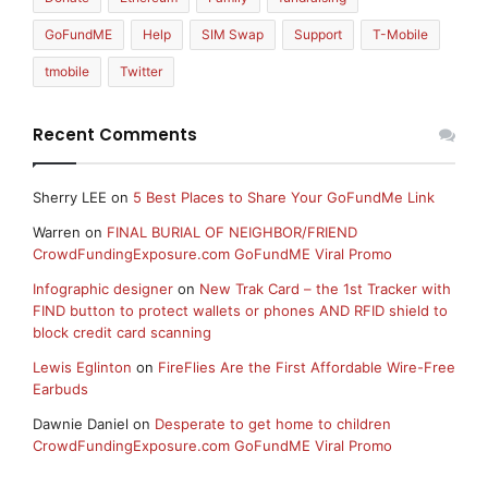
GoFundME
Help
SIM Swap
Support
T-Mobile
tmobile
Twitter
Recent Comments
Sherry LEE
on
5 Best Places to Share Your GoFundMe Link
Warren
on
FINAL BURIAL OF NEIGHBOR/FRIEND
CrowdFundingExposure.com GoFundME Viral Promo
Infographic designer
on
New Trak Card – the 1st Tracker with
FIND button to protect wallets or phones AND RFID shield to
block credit card scanning
Lewis Eglinton
on
FireFlies Are the First Affordable Wire-Free
Earbuds
Dawnie Daniel
on
Desperate to get home to children
CrowdFundingExposure.com GoFundME Viral Promo