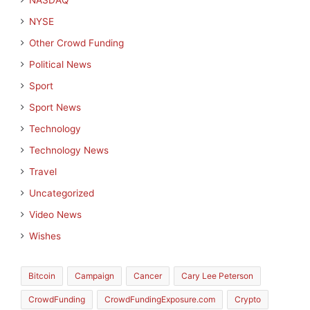
NASDAQ
NYSE
Other Crowd Funding
Political News
Sport
Sport News
Technology
Technology News
Travel
Uncategorized
Video News
Wishes
Bitcoin
Campaign
Cancer
Cary Lee Peterson
CrowdFunding
CrowdFundingExposure.com
Crypto