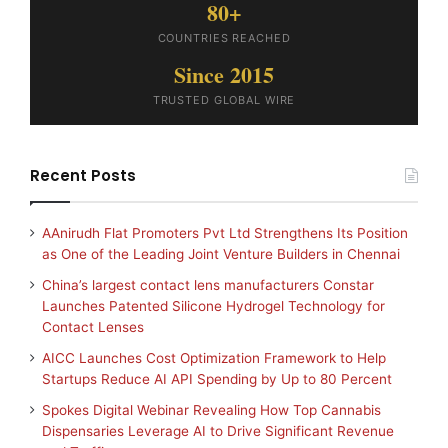
80+
COUNTRIES REACHED
Since 2015
TRUSTED GLOBAL WIRE
Recent Posts
AAnirudh Flat Promoters Pvt Ltd Strengthens Its Position
as One of the Leading Joint Venture Builders in Chennai
China’s largest contact lens manufacturers Constar
Launches Patented Silicone Hydrogel Technology for
Contact Lenses
AICC Launches Cost Optimization Framework to Help
Startups Reduce AI API Spending by Up to 80 Percent
Spokes Digital Webinar Revealing How Top Cannabis
Dispensaries Leverage AI to Drive Significant Revenue