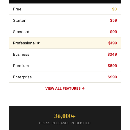
Free
$0
Starter
$59
Standard
$99
Professional ★
$199
Business
$349
Premium
$599
Enterprise
$999
VIEW ALL FEATURES →
36,000+
PRESS RELEASES PUBLISHED