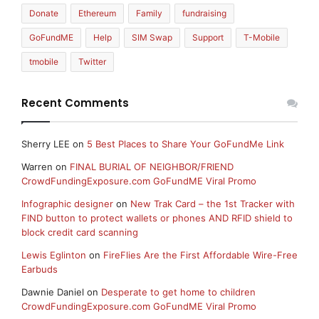
Donate
Ethereum
Family
fundraising
GoFundME
Help
SIM Swap
Support
T-Mobile
tmobile
Twitter
Recent Comments
Sherry LEE
on
5 Best Places to Share Your GoFundMe Link
Warren
on
FINAL BURIAL OF NEIGHBOR/FRIEND
CrowdFundingExposure.com GoFundME Viral Promo
Infographic designer
on
New Trak Card – the 1st Tracker with
FIND button to protect wallets or phones AND RFID shield to
block credit card scanning
Lewis Eglinton
on
FireFlies Are the First Affordable Wire-Free
Earbuds
Dawnie Daniel
on
Desperate to get home to children
CrowdFundingExposure.com GoFundME Viral Promo